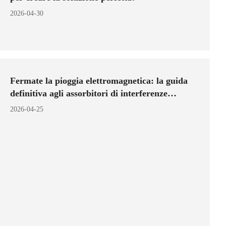
2026-04-30
Fermate la pioggia elettromagnetica: la guida
definitiva agli assorbitori di interferenze
elettromagnetiche.
2026-04-25