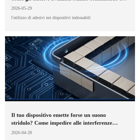
dispositivi indossabili per il diabete
2026-05-29
l'utilizzo di adesivi nei dispositivi indossabili
Il tuo dispositivo emette forse un suono
stridulo? Come impedire alle interferenze
elettromagnetiche di trasformare i tuoi
2026-04-28
dispositivi elettronici in un caos