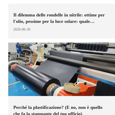
Il dilemma delle rondelle in nitrile: ottime per
l'olio, pessime per la luce solare: quale
scegliere?
2026-06-30
Perché la plastificazione? (E no, non è quello
che fa la stampante del tuo ufficio)