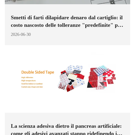
Smetti di farti dilapidare denaro dal cartiglio: il
costo nascosto delle tolleranze "predefinite" per
i componenti fustellati
2026-06-30
La scienza adesiva dietro il pancreas artificiale:
come gli adesivi avanzati stanno ridefinendo i