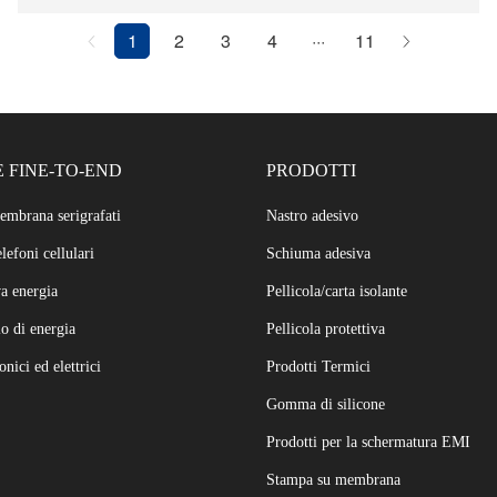
1
2
3
4
11
 FINE-TO-END
PRODOTTI
membrana serigrafati
Nastro adesivo
lefoni cellulari
Schiuma adesiva
a energia
Pellicola/carta isolante
 di energia
Pellicola protettiva
onici ed elettrici
Prodotti Termici
Gomma di silicone
Prodotti per la schermatura EMI
Stampa su membrana