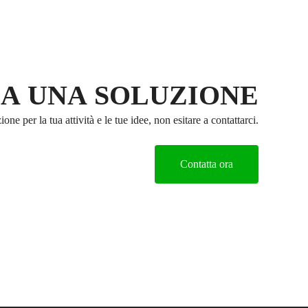
a
t
t
C
o
o
n
A UNA SOLUZIONE
t
a
one per la tua attività e le tue idee, non esitare a contattarci.
t
t
o
Contatta ora