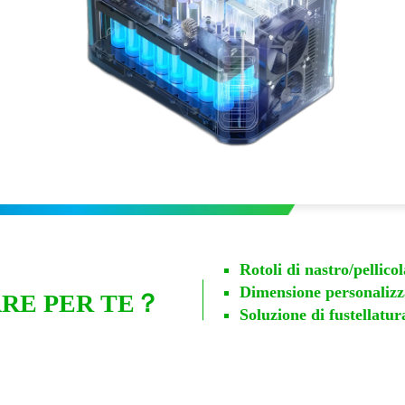
I
A
Rotoli di nastro/pellic
Dimensione personalizz
RE PER TE？
Soluzione di fustellat