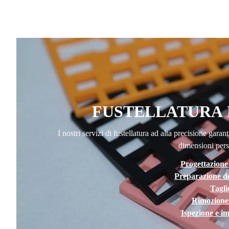
FUSTELLATURA 
I nostri servizi di fustellatura ad alta precisione gar
dimensioni pers
Progettazione
Preparazione de
Tagli
Rimozione 
Ispezione e i