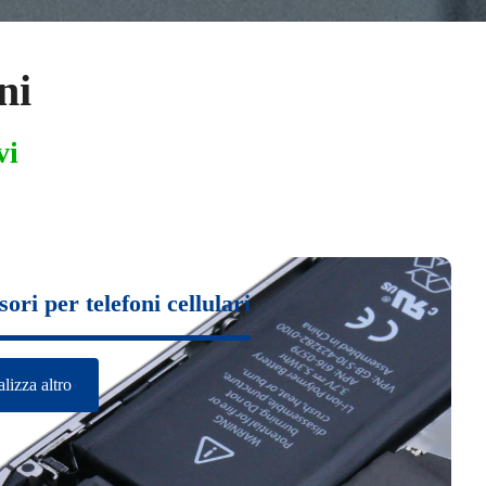
ni
vi
ori per telefoni cellulari
lizza altro