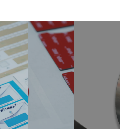
chain
i per
adatti
con le
settori
a
segue
che
settori
nti
richie
quali
caratt
dono
l'elettr
eristic
elevat
onica,
he
i
l'elettr
chiav
standa
icità e
e:
rd di
l'auto
Piani
pulizi
motiv
di
a,
e.
ordine
come
Utiliz
flessib
quello
zando
ili e
medic
tecnic
suppo
o, dei
he di
rto
semic
stamp
per
ondutt
a
ordini
ori e
avanz
di