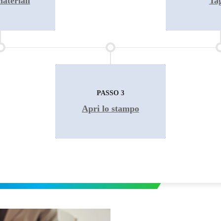
materiali
Apri lo stampo
Tag
SO 2
PASSO 3
PAS
materiali
Apri lo stampo
Tag