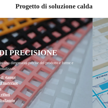
Progetto di soluzione calda
DI PRECISIONE
antiscono dimensioni precise del prodotto e forme e
onalizzate.
 di stampi
l materiale
o
rifiuti
mballaggio