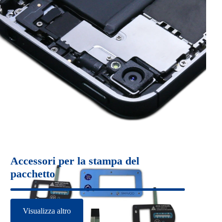
FUS
TEL
LAT
URA
Accessori per la stampa del
IN
SOL
pacchetto
CAM
UZI
ERA
ONE
Visualizza altro