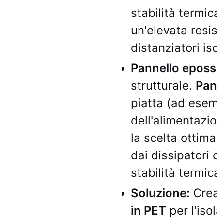
stabilità termica
un'elevata resis
distanziatori iso
Pannello epossi
strutturale.
Pan
piatta (ad esemp
dell'alimentazio
la scelta ottim
dai dissipatori 
stabilità termi
Soluzione:
Crea
in PET
per l'iso