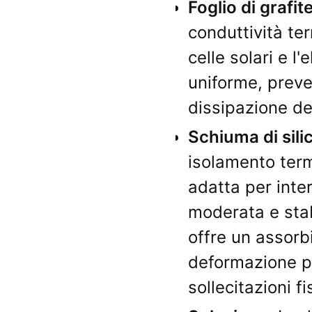
Foglio di grafite
conduttività ter
celle solari e l'
uniforme, preve
dissipazione de
Schiuma di sil
isolamento term
adatta per inte
moderata e stab
offre un assorb
deformazione p
sollecitazioni f