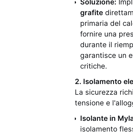
Soluzione:
Impl
grafite
direttame
primaria del ca
fornire una pre
durante il riem
garantisce un e
critiche.
2. Isolamento ele
La sicurezza ric
tensione e l'allo
Isolante in Myla
isolamento fles