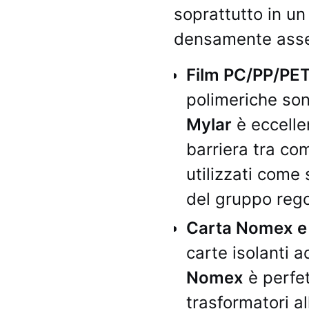
soprattutto in un
densamente asse
Film PC/PP/PET,
polimeriche sono
Mylar
è eccelle
barriera tra co
utilizzati come s
del gruppo rego
Carta Nomex e c
carte isolanti a
Nomex
è perfet
trasformatori al