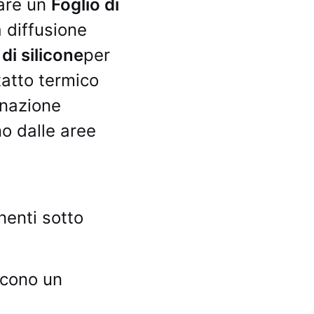
zare un
Foglio di
a diffusione
di silicone
per
tatto termico
inazione
no dalle aree
nenti sotto
scono un