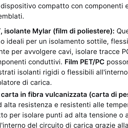
 dispositivo compatto con componenti e
mblati.
 isolante Mylar (film di poliestere):
Que
 ideali per un isolamento sottile, fless
nte per avvolgere cavi, isolare tracce 
mponenti conduttivi.
Film PET/PC
posson
trati isolanti rigidi o flessibili all'intern
latore di carica.
arta in fibra vulcanizzata (carta di pe
d alta resistenza e resistenti alle temp
to per isolare punti ad alta tensione o 
l'interno del circuito di carica grazie al