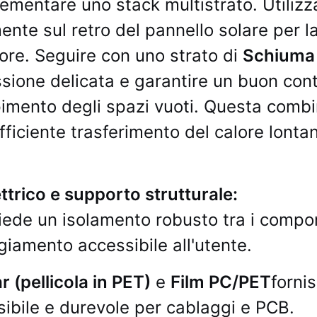
ementare uno stack multistrato. Utiliz
nte sul retro del pannello solare per l
lore. Seguire con uno strato di
Schiuma 
ssione delicata e garantire un buon con
pimento degli spazi vuoti. Questa comb
fficiente trasferimento del calore lonta
ttrico e supporto strutturale:
hiede un isolamento robusto tra i compo
ggiamento accessibile all'utente.
r (pellicola in PET)
e
Film PC/PET
forni
sibile e durevole per cablaggi e PCB.