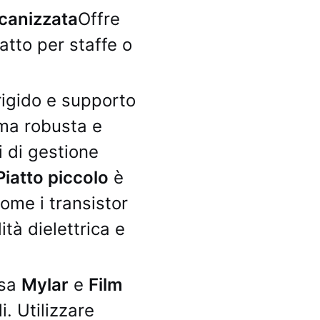
lcanizzata
Offre
atto per staffe o
igido e supporto
rma robusta e
i di gestione
Piatto piccolo
è
come i transistor
ità dielettrica e
Usa
Mylar
e
Film
i. Utilizzare