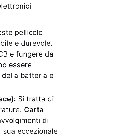
lettronici
ste pellicole
ibile e durevole.
PCB e fungere da
o essere
o della batteria e
sce):
Si tratta di
erature.
Carta
avvolgimenti di
la sua eccezionale