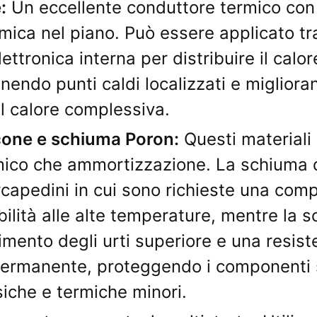
:
Un eccellente conduttore termico con
mica nel piano. Può essere applicato tra
elettronica interna per distribuire il cal
nendo punti caldi localizzati e migliora
l calore complessiva.
icone e schiuma Poron:
Questi materiali 
ico che ammortizzazione. La schiuma di
rcapedini in cui sono richieste una com
ilità alle alte temperature, mentre la 
imento degli urti superiore e una resist
ermanente, proteggendo i componenti s
isiche e termiche minori.