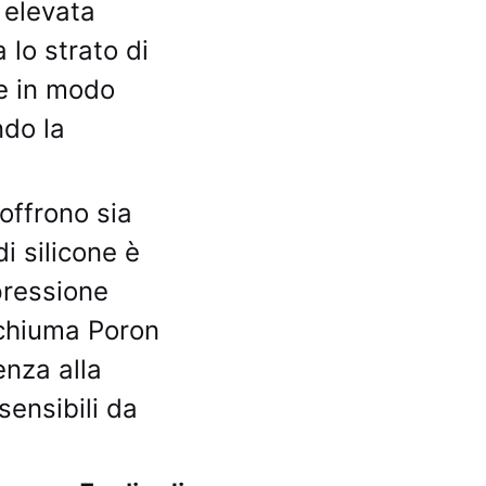
 elevata
 lo strato di
ore in modo
ndo la
offrono sia
 silicone è
pressione
schiuma Poron
enza alla
ensibili da