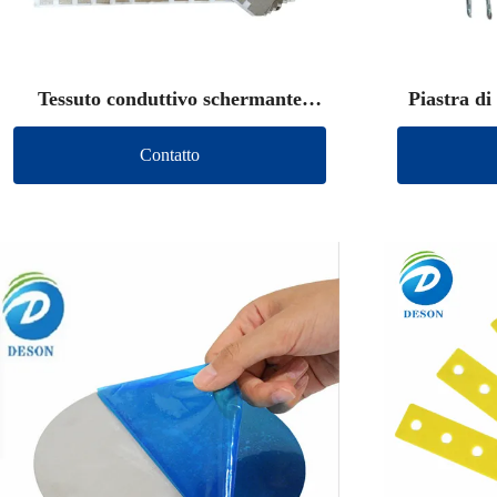
Tessuto conduttivo schermante
Piastra di
fustellato
Contatto