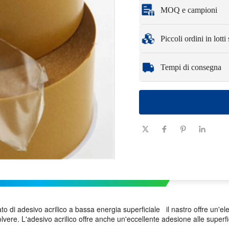
Personalizzazione in b
MOQ e campioni
Le opzioni di personal
imballaggio e logo.
Quantità minima di 
Piccoli ordini in lott
Campioni
: i campioni
spese logistiche.
Che tu abbia bisogno d
Tempi di consegna
ottenere i prodotti di 
Quantità
1 - 100
(pezzi)
Tempi di
consegna
7-10
(giorni)
 di adesivo acrilico a bassa energia superficiale il nastro offre un'elev
lvere. L'adesivo acrilico offre anche un'eccellente adesione alle superfi