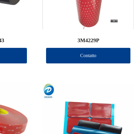
43
3M4229P
Contatto