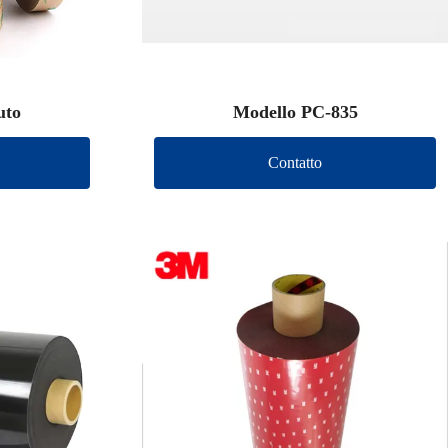
uto
Modello PC-835
Contatto