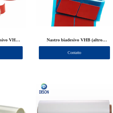
esivo VHB
Nastro biadesivo VHB (altro
o)
marchio)
Contatto