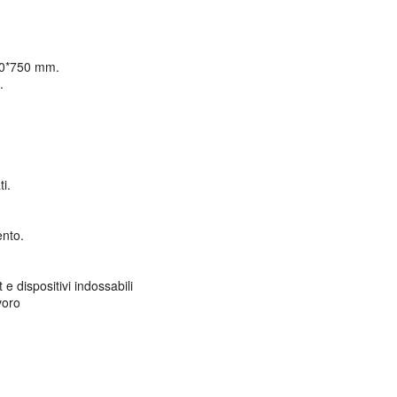
450*750 mm.
m.
ati.
ento.
t e dispositivi indossabili
lavoro