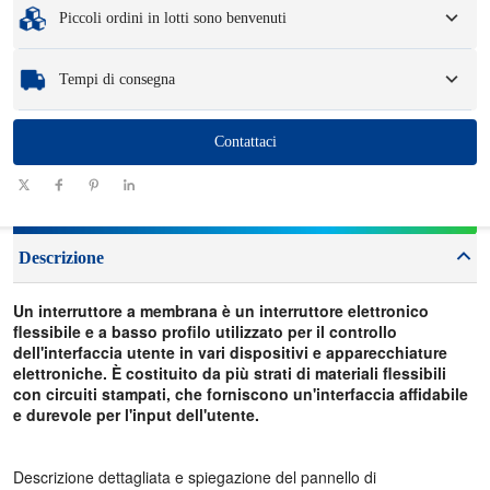
Piccoli ordini in lotti sono benvenuti
Campioni
: i campioni disponibili e personalizzati possono comportare una
commissione e spese logistiche.
Che tu abbia bisogno di un solo componente o di poche centinaia, possiamo
Tempi di consegna
aiutarti a ottenere i prodotti di cui hai bisogno in modo rapido ed efficiente.
Quantità
Contattaci
1 - 100
101-1000
1001 - 10000
>10000
(pezzi)
Tempi di
consegna
7-10
10-12
12-15
Da negoziare
(giorni)
Descrizione
Un interruttore a membrana è un interruttore elettronico
flessibile e a basso profilo utilizzato per il controllo
dell'interfaccia utente in vari dispositivi e apparecchiature
elettroniche. È costituito da più strati di materiali flessibili
con circuiti stampati, che forniscono un'interfaccia affidabile
e durevole per l'input dell'utente.
Descrizione dettagliata e spiegazione del pannello di