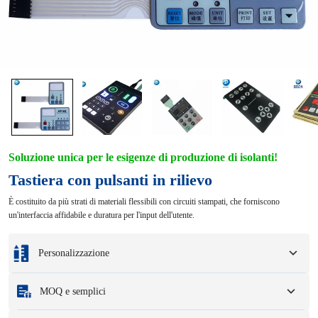
Soluzione unica per le esigenze di produzione di isolanti!
Tastiera con pulsanti in rilievo
È costituito da più strati di materiali flessibili con circuiti stampati, che forniscono
un'interfaccia affidabile e duratura per l'input dell'utente.
Personalizzazione
Personalizzazione in base ai vostri campioni o disegni di progettazione.
MOQ e semplici
Le opzioni di personalizzazione completa includono colori, dimensioni, forme,
opzioni di imballaggio e logo.
Quantità minima di ordine
:
1 unità.