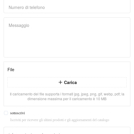
Numero di telefono
Messaggio
File
Carica
Il caricamento del file supporta i formati jpg, jpeg, png, gif, webp, pdf; la
dimensione massima per il caricamento è 10 MB
sottoscrivi
Iscriviti per ricevere gli ultimi prodotti e gli aggiornamenti del catalogo