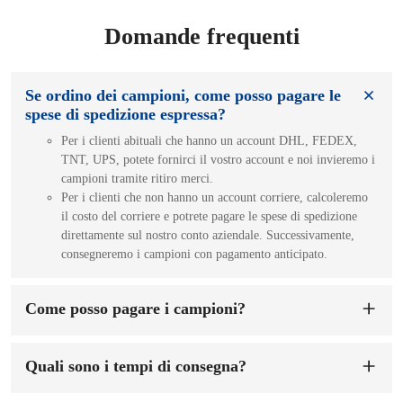
Domande frequenti
Se ordino dei campioni, come posso pagare le
spese di spedizione espressa?
Per i clienti abituali che hanno un account DHL, FEDEX,
TNT, UPS, potete fornirci il vostro account e noi invieremo i
campioni tramite ritiro merci.
Per i clienti che non hanno un account corriere, calcoleremo
il costo del corriere e potrete pagare le spese di spedizione
direttamente sul nostro conto aziendale. Successivamente,
consegneremo i campioni con pagamento anticipato.
Come posso pagare i campioni?
Puoi pagare sul conto della nostra azienda. Una volta ricevuto
il pagamento del campione, provvederemo a realizzarlo per
Quali sono i tempi di consegna?
te. Il tempo di preparazione del campione sarà di 1-7 giorni
lavorativi.
I tempi di consegna sono di
7-15 giorni
dalla conferma