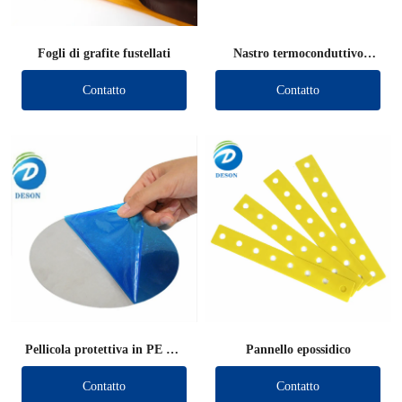
Fogli di grafite fustellati
Nastro termoconduttivo
fustellato
Contatto
Contatto
Pellicola protettiva in PE Die
Pannello epossidico
Cut
Contatto
Contatto