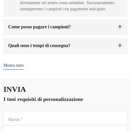
direttamente sul nostro conto aziendale. Successivamente,
consegneremo i campioni con pagamento anticipato.
Come posso pagare i campioni?
Puoi pagare sul conto della nostra azienda. Una volta ricevuto
il pagamento del campione, provvederemo a realizzarlo per
Quali sono i tempi di consegna?
te. Il tempo di preparazione del campione sarà di 1-7 giorni
lavorativi.
I tempi di consegna sono di
7-15 giorni
dalla conferma
dell'ordine e del deposito.
Mostra tutto
INVIA
I tuoi requisiti di personalizzazione
Nome
*