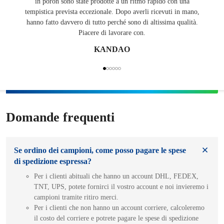
in poron sono state prodotte a un ritmo rapido con una
pubbli
tempistica prevista eccezionale. Dopo averli ricevuti in mano,
Unit
hanno fatto davvero di tutto perché sono di altissima qualità.
Piacere di lavorare con.
KANDAO
Domande frequenti
Se ordino dei campioni, come posso pagare le spese
di spedizione espressa?
Per i clienti abituali che hanno un account DHL, FEDEX,
TNT, UPS, potete fornirci il vostro account e noi invieremo i
campioni tramite ritiro merci.
Per i clienti che non hanno un account corriere, calcoleremo
il costo del corriere e potrete pagare le spese di spedizione