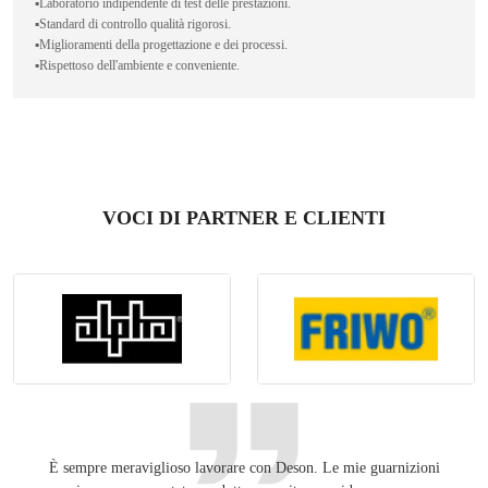
▪️Laboratorio indipendente di test delle prestazioni.
▪️Standard di controllo qualità rigorosi.
▪️Miglioramenti della progettazione e dei processi.
▪️Rispettoso dell'ambiente e conveniente.
VOCI DI PARTNER E CLIENTI
È sempre meraviglioso lavorare con Deson. Le mie guarnizioni
Tenend