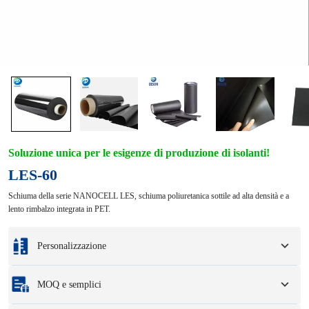
Soluzione unica per le esigenze di produzione di isolanti!
LES-60
Schiuma della serie NANOCELL LES, schiuma poliuretanica sottile ad alta densità e a
lento rimbalzo integrata in PET.
Personalizzazione
Personalizzazione in base ai vostri campioni o disegni di progettazione.
MOQ e semplici
Le opzioni di personalizzazione completa includono colori, dimensioni, forme,
opzioni di imballaggio e logo.