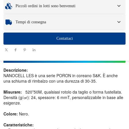
Quantità minima di ordine
:
1 unità.
Piccoli ordini in lotti sono benvenuti
Campioni
: i campioni disponibili e personalizzati possono comportare una
commissione e spese logistiche.
Che tu abbia bisogno di un solo componente o di poche centinaia, possiamo
Tempi di consegna
aiutarti a ottenere i prodotti di cui hai bisogno in modo rapido ed efficiente.
Quantità
Contattaci
1 - 100
101-1000
1001 - 10000
>10000
(pezzi)
Tempi di
consegna
7-10
10-12
12-15
Da negoziare
(giorni)
Descrizione:
NANOCELL LES è una serie PORON in coreano S&K. È anche
una schiuma di rimbalzo con una durezza di 30-35.
Misurare:
520*50M, qualsiasi rotolo da taglio o forma fustellata.
Densità (g/㎤): 24, spessore: 6 mmT, personalizzabile in base alle
esigenze.
Colore:
Nero.
Caratteristiche: