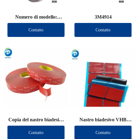
Numero di modello:
3M4914
3M4950
Contatto
Contatto
Copia del nastro biadesivo
Nastro biadesivo VHB
VHB (altro marchio)
(altro marchio)
Contatto
Contatto