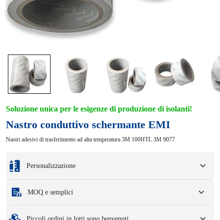
Soluzione unica per le esigenze di produzione di isolanti!
Nastro conduttivo schermante EMI
Nastri adesivi di trasferimento ad alta temperatura 3M 100HTL 3M 9077
Personalizzazione
Personalizzazione in base ai vostri campioni o disegni di progettazione.
MOQ e semplici
Le opzioni di personalizzazione completa includono colori, dimensioni, forme,
opzioni di imballaggio e logo.
Quantità minima di ordine
:
1 unità.
Piccoli ordini in lotti sono benvenuti
Campioni
: i campioni disponibili e personalizzati possono comportare una