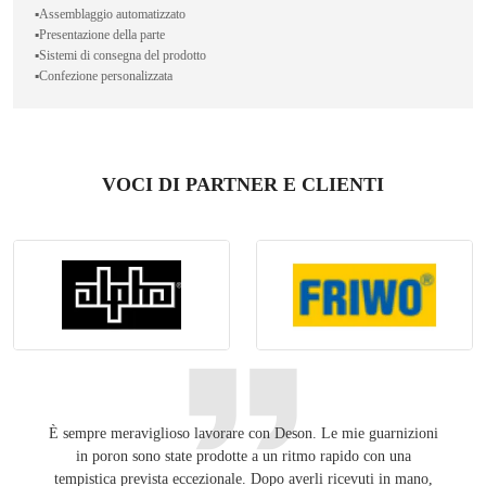
▪️Assemblaggio automatizzato
▪️Presentazione della parte
▪️Sistemi di consegna del prodotto
▪️Confezione personalizzata
VOCI DI PARTNER E CLIENTI
È sempre meraviglioso lavorare con Deson. Le mie guarnizioni
Tenend
in poron sono state prodotte a un ritmo rapido con una
pubbli
tempistica prevista eccezionale. Dopo averli ricevuti in mano,
Unit