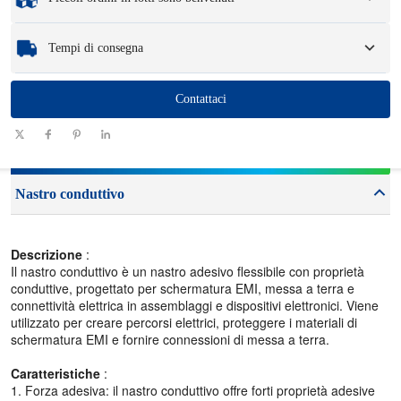
commissione e spese logistiche.
Che tu abbia bisogno di un solo componente o di poche centinaia, possiamo
Tempi di consegna
aiutarti a ottenere i prodotti di cui hai bisogno in modo rapido ed efficiente.
Quantità
Contattaci
1 - 100
101-1000
1001 - 10000
>10000
(pezzi)
Tempi di
consegna
7-10
10-12
12-15
Da negoziare
(giorni)
Nastro conduttivo
Descrizione
:
Il nastro conduttivo è un nastro adesivo flessibile con proprietà
conduttive, progettato per schermatura EMI, messa a terra e
connettività elettrica in assemblaggi e dispositivi elettronici. Viene
utilizzato per creare percorsi elettrici, proteggere i materiali di
schermatura EMI e fornire connessioni di messa a terra.
Caratteristiche
:
1. Forza adesiva: il nastro conduttivo offre forti proprietà adesive