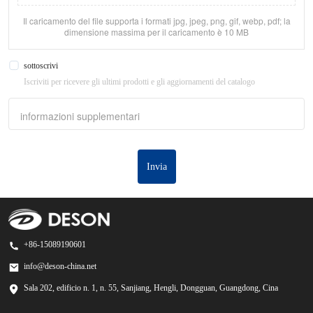
Il caricamento del file supporta i formati jpg, jpeg, png, gif, webp, pdf; la
dimensione massima per il caricamento è 10 MB
sottoscrivi
Iscriviti per ricevere gli ultimi prodotti e gli aggiornamenti del catalogo
informazioni supplementari
Invia
+86-15089190601
info@deson-china.net
Sala 202, edificio n. 1, n. 55, Sanjiang, Hengli, Dongguan, Guangdong, Cina