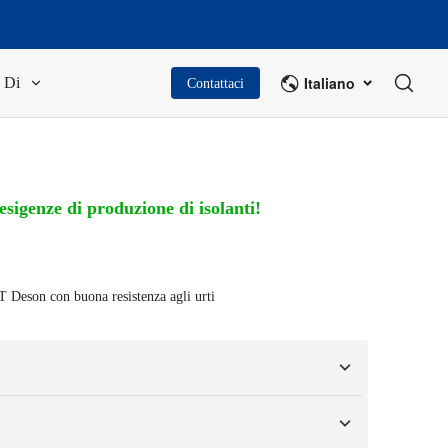
Italiano
Di
Contattaci
 esigenze di produzione di isolanti!
ET Deson con buona resistenza agli urti
ase ai vostri campioni o disegni di progettazione.
izzazione completa includono colori, dimensioni, forme, opzioni