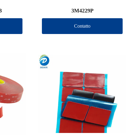
3
3M4229P
Contatto