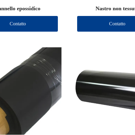
nnello epossidico
Nastro non tessu
Contatto
Contatto