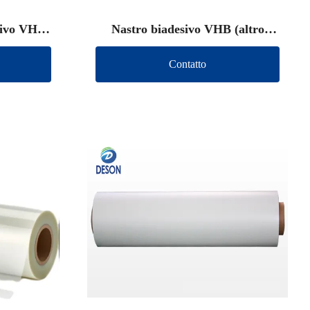
sivo VHB
Nastro biadesivo VHB (altro
marchio)
Contatto