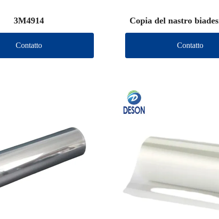
3M4914
Copia del nastro biade
(altro marchio)
Contatto
Contatto