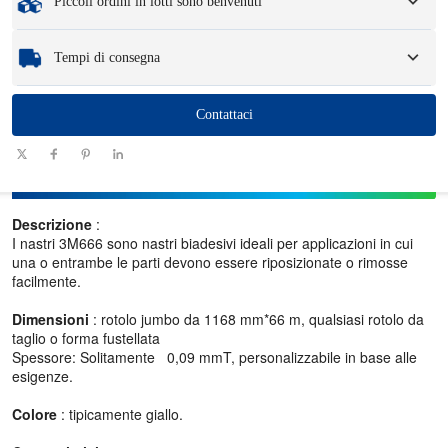
Piccoli ordini in lotti sono benvenuti
Campioni
: i campioni disponibili e personalizzati possono comportare una
commissione e spese logistiche.
Che tu abbia bisogno di un solo componente o di poche centinaia, possiamo
Tempi di consegna
aiutarti a ottenere i prodotti di cui hai bisogno in modo rapido ed efficiente.
Quantità
Contattaci
1 - 100
101-1000
1001 - 10000
>10000
(pezzi)
Tempi di
consegna
7-10
10-12
12-15
Da negoziare
(giorni)
Descrizione
:
I nastri 3M666 sono nastri biadesivi ideali per applicazioni in cui
una o entrambe le parti devono essere riposizionate o rimosse
facilmente.
Dimensioni
: rotolo jumbo da 1168 mm*66 m, qualsiasi rotolo da
taglio o forma fustellata
Spessore: Solitamente 0,09 mmT, personalizzabile in base alle
esigenze.
Colore
: tipicamente giallo.