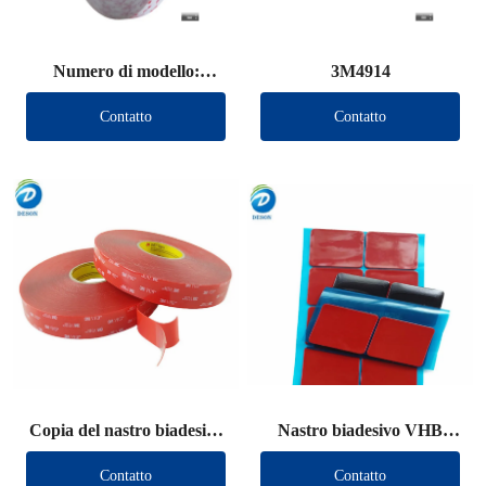
Numero di modello:
3M4914
3M4950
Contatto
Contatto
Copia del nastro biadesivo
Nastro biadesivo VHB
VHB (altro marchio)
(altro marchio)
Contatto
Contatto