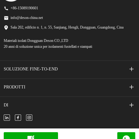
+86-15089190601
info@deson-china.net
Sala 202, edificio n. 1, n. 55, Sanjiang, Hengli, Dongguan, Guangdong, Cina
Materiali isolati Dongguan Deson CO.,LTD
20 anni di soluzione unica per isolamenti fustellati e stampati
SOLUZIONE FINE-TO-END
Interruttori a membrana serigrafati
PRODOTTI
Accessori per telefoni cellulari
Nastro adesivo
DI
Veicolo di nuova energia
Schiuma adesiva
Chi siamo
Nuovo accumulo di energia
Pellicola/carta isolante
Contattaci