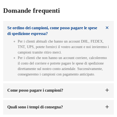
Domande frequenti
Se ordino dei campioni, come posso pagare le spese
di spedizione espressa?
Per i clienti abituali che hanno un account DHL, FEDEX,
TNT, UPS, potete fornirci il vostro account e noi invieremo i
campioni tramite ritiro merci.
Per i clienti che non hanno un account corriere, calcoleremo
il costo del corriere e potrete pagare le spese di spedizione
direttamente sul nostro conto aziendale. Successivamente,
consegneremo i campioni con pagamento anticipato.
Come posso pagare i campioni?
Puoi pagare sul conto della nostra azienda. Una volta ricevuto
il pagamento del campione, provvederemo a realizzarlo per
Quali sono i tempi di consegna?
te. Il tempo di preparazione del campione sarà di 1-7 giorni
lavorativi.
I tempi di consegna sono di
7-15 giorni
dalla conferma