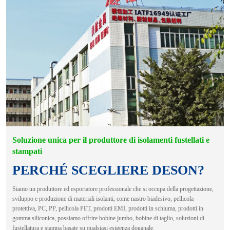
Soluzione unica per il produttore di isolamenti fustellati e
stampati
PERCHÉ SCEGLIERE DESON?
Siamo un produttore ed esportatore professionale che si occupa della progettazione,
sviluppo e produzione di materiali isolanti, come nastro biadesivo, pellicola
protettiva, PC, PP, pellicola PET, prodotti EMI, prodotti in schiuma, prodotti in
gomma siliconica, possiamo offrire bobine jumbo, bobine di taglio, soluzioni di
fustellatura e stampa basate su qualsiasi esigenza doganale.