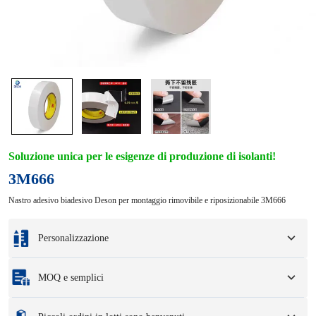
Soluzione unica per le esigenze di produzione di isolanti!
3M666
Nastro adesivo biadesivo Deson per montaggio rimovibile e riposizionabile 3M666
Personalizzazione
Personalizzazione in base ai vostri campioni o disegni di progettazione.
MOQ e semplici
Le opzioni di personalizzazione completa includono colori, dimensioni, forme,
opzioni di imballaggio e logo.
Quantità minima di ordine
:
1 unità.