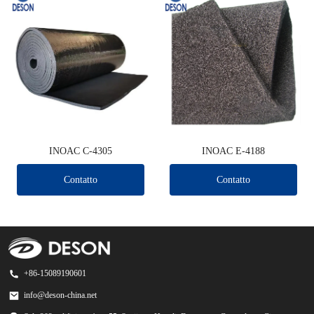
INOAC C-4305
INOAC E-4188
Contatto
Contatto
+86-15089190601
info@deson-china.net