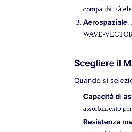
compatibilità el
Aerospaziale
:
WAVE-VECTOR™ HA
Scegliere il 
Quando si selezi
Capacità di a
assorbimento per 
Resistenza me