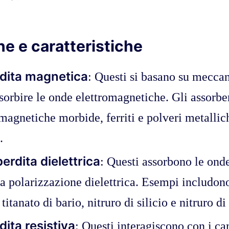
ne e caratteristiche
rdita magnetica
: Questi si basano su meccan
sorbire le onde elettromagnetiche. Gli assorb
magnetiche morbide, ferriti e polveri metalli
.
erdita dielettrica
: Questi assorbono le ond
la polarizzazione dielettrica. Esempi includo
 titanato di bario, nitruro di silicio e nitruro di
dita resistiva
: Questi interagiscono con i ca