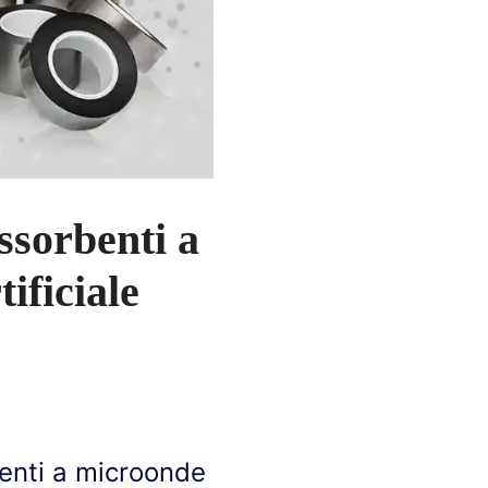
assorbenti a
ificiale
rbenti a microonde