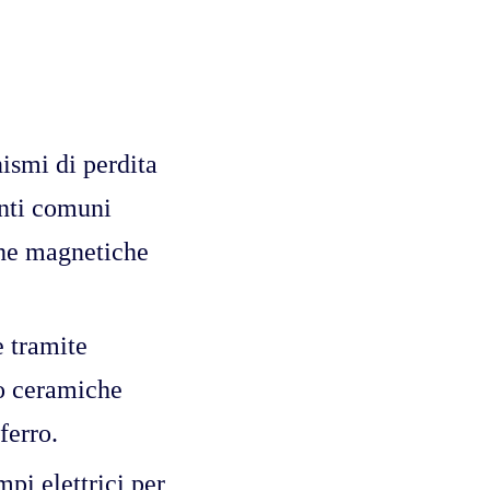
ismi di perdita
enti comuni
che magnetiche
e tramite
no ceramiche
 ferro.
mpi elettrici per